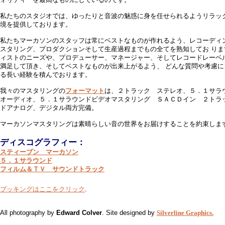
私たちのスタジオでは、ゆったりと音波の魅惑に身を任せられるようリラッ
境を提供しております。
私たちマーカソンのスタッフは常にベストなものが作れるよう、レコーディ
スタリング、プロダクションそして生産過程までもの全てを熟知してお りま
ィストのニーズや、プロデューサー、マネージャー、そしてレコードレーベ
満足して頂き、そしてベストなものが出来上がるよう、 どんな質問や考慮に
る長い経験を積んでおります。
我々のマスタリングの
フォーマット
は、２トラック ステレオ、５．１サラ
オーディオ、５．１サラウンドビデオマスタリング ＳＡＣＤイン ２トラ
ドアナログ、デジタル両方完備。
マーカソンマスタリングは素晴らしい音の世界をお届けすることを約束しま
ディスコグラフィー：
スティーブン マーカソン
５．１サラウンド
フィルム＆ＴＶ サウンドトラック
ブッキングはここをクリック
.
All photography by
Edward Colver
. Site designed by
Silverline Graphics.